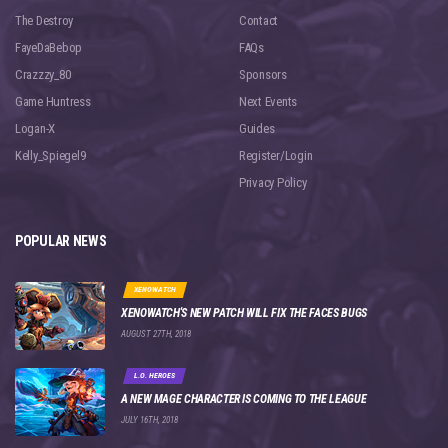
The Destroy
Contact
FayeDaBebop
FAQs
Crazzzy_80
Sponsors
Game Huntress
Next Events
Logan-X
Guides
Kelly_Spiegel9
Register/Login
Privacy Policy
POPULAR NEWS
XENOWATCH
XENOWATCH'S NEW PATCH WILL FIX THE FACES BUGS
AUGUST 27TH, 2018
L.O. HEROES
A NEW MAGE CHARACTER IS COMING TO THE LEAGUE
JULY 16TH, 2018