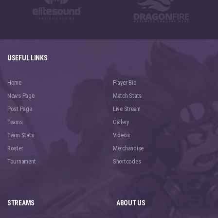
USEFUL LINKS
Home
Player Bio
News Page
Match Stats
Post Page
Live Stream
Teams
Gallery
Team Stats
Videos
Roster
Merchandise
Tournament
Shortcodes
STREAMS
ABOUT US